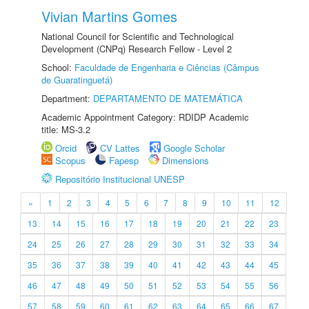
Vivian Martins Gomes
National Council for Scientific and Technological
Development (CNPq) Research Fellow - Level 2
School:
Faculdade de Engenharia e Ciências (Câmpus
de Guaratinguetá)
Department:
DEPARTAMENTO DE MATEMÁTICA
Academic Appointment Category: RDIDP Academic
title: MS-3.2
Orcid
CV Lattes
Google Scholar
Scopus
Fapesp
Dimensions
Repositório Institucional UNESP
«
1
2
3
4
5
6
7
8
9
10
11
12
13
14
15
16
17
18
19
20
21
22
23
24
25
26
27
28
29
30
31
32
33
34
35
36
37
38
39
40
41
42
43
44
45
46
47
48
49
50
51
52
53
54
55
56
57
58
59
60
61
62
63
64
65
66
67