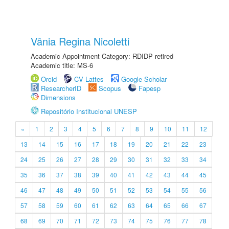
Vânia Regina Nicoletti
Academic Appointment Category: RDIDP retired
Academic title: MS-6
Orcid
CV Lattes
Google Scholar
ResearcherID
Scopus
Fapesp
Dimensions
Repositório Institucional UNESP
«
1
2
3
4
5
6
7
8
9
10
11
12
13
14
15
16
17
18
19
20
21
22
23
24
25
26
27
28
29
30
31
32
33
34
35
36
37
38
39
40
41
42
43
44
45
46
47
48
49
50
51
52
53
54
55
56
57
58
59
60
61
62
63
64
65
66
67
68
69
70
71
72
73
74
75
76
77
78