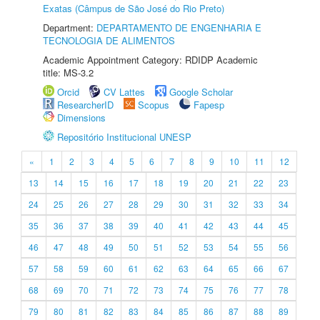
Exatas (Câmpus de São José do Rio Preto)
Department:
DEPARTAMENTO DE ENGENHARIA E
TECNOLOGIA DE ALIMENTOS
Academic Appointment Category: RDIDP Academic
title: MS-3.2
Orcid
CV Lattes
Google Scholar
ResearcherID
Scopus
Fapesp
Dimensions
Repositório Institucional UNESP
«
1
2
3
4
5
6
7
8
9
10
11
12
13
14
15
16
17
18
19
20
21
22
23
24
25
26
27
28
29
30
31
32
33
34
35
36
37
38
39
40
41
42
43
44
45
46
47
48
49
50
51
52
53
54
55
56
57
58
59
60
61
62
63
64
65
66
67
68
69
70
71
72
73
74
75
76
77
78
79
80
81
82
83
84
85
86
87
88
89