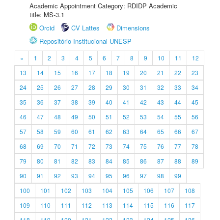
Academic Appointment Category: RDIDP Academic
title: MS-3.1
Orcid
CV Lattes
Dimensions
Repositório Institucional UNESP
«
1
2
3
4
5
6
7
8
9
10
11
12
13
14
15
16
17
18
19
20
21
22
23
24
25
26
27
28
29
30
31
32
33
34
35
36
37
38
39
40
41
42
43
44
45
46
47
48
49
50
51
52
53
54
55
56
57
58
59
60
61
62
63
64
65
66
67
68
69
70
71
72
73
74
75
76
77
78
79
80
81
82
83
84
85
86
87
88
89
90
91
92
93
94
95
96
97
98
99
100
101
102
103
104
105
106
107
108
109
110
111
112
113
114
115
116
117
118
119
120
121
122
123
124
125
126