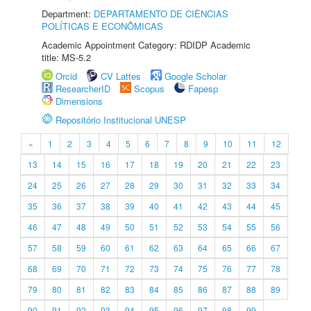
Department:
DEPARTAMENTO DE CIÊNCIAS
POLÍTICAS E ECONÔMICAS
Academic Appointment Category: RDIDP Academic
title: MS-5.2
Orcid
CV Lattes
Google Scholar
ResearcherID
Scopus
Fapesp
Dimensions
Repositório Institucional UNESP
«
1
2
3
4
5
6
7
8
9
10
11
12
13
14
15
16
17
18
19
20
21
22
23
24
25
26
27
28
29
30
31
32
33
34
35
36
37
38
39
40
41
42
43
44
45
46
47
48
49
50
51
52
53
54
55
56
57
58
59
60
61
62
63
64
65
66
67
68
69
70
71
72
73
74
75
76
77
78
79
80
81
82
83
84
85
86
87
88
89
90
91
92
93
94
95
96
97
98
99