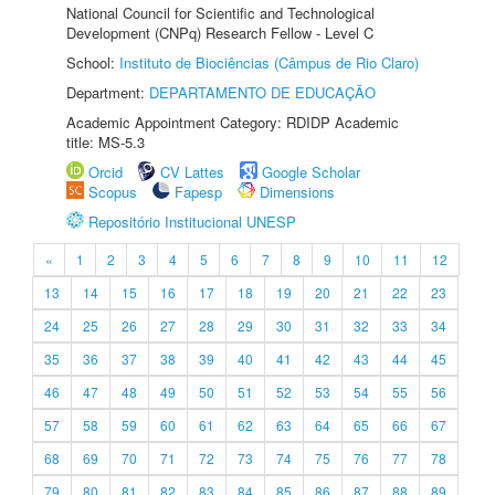
National Council for Scientific and Technological
Development (CNPq) Research Fellow - Level C
School:
Instituto de Biociências (Câmpus de Rio Claro)
Department:
DEPARTAMENTO DE EDUCAÇÃO
Academic Appointment Category: RDIDP Academic
title: MS-5.3
Orcid
CV Lattes
Google Scholar
Scopus
Fapesp
Dimensions
Repositório Institucional UNESP
«
1
2
3
4
5
6
7
8
9
10
11
12
13
14
15
16
17
18
19
20
21
22
23
24
25
26
27
28
29
30
31
32
33
34
35
36
37
38
39
40
41
42
43
44
45
46
47
48
49
50
51
52
53
54
55
56
57
58
59
60
61
62
63
64
65
66
67
68
69
70
71
72
73
74
75
76
77
78
79
80
81
82
83
84
85
86
87
88
89