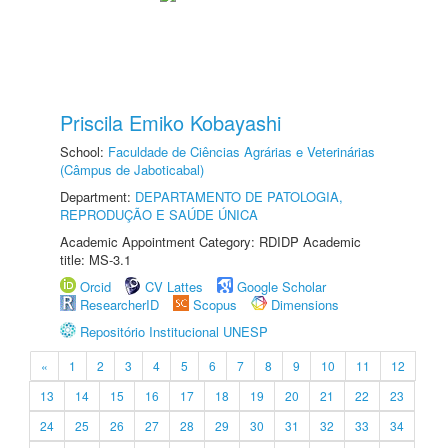
Priscila Emiko Kobayashi
School:
Faculdade de Ciências Agrárias e Veterinárias
(Câmpus de Jaboticabal)
Department:
DEPARTAMENTO DE PATOLOGIA,
REPRODUÇÃO E SAÚDE ÚNICA
Academic Appointment Category: RDIDP Academic
title: MS-3.1
Orcid
CV Lattes
Google Scholar
ResearcherID
Scopus
Dimensions
Repositório Institucional UNESP
«
1
2
3
4
5
6
7
8
9
10
11
12
13
14
15
16
17
18
19
20
21
22
23
24
25
26
27
28
29
30
31
32
33
34