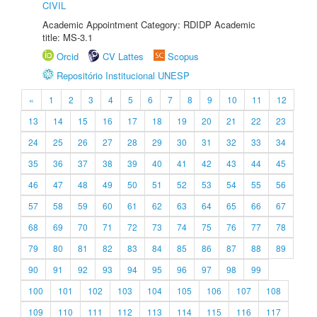
CIVIL
Academic Appointment Category: RDIDP Academic
title: MS-3.1
Orcid
CV Lattes
Scopus
Repositório Institucional UNESP
«
1
2
3
4
5
6
7
8
9
10
11
12
13
14
15
16
17
18
19
20
21
22
23
24
25
26
27
28
29
30
31
32
33
34
35
36
37
38
39
40
41
42
43
44
45
46
47
48
49
50
51
52
53
54
55
56
57
58
59
60
61
62
63
64
65
66
67
68
69
70
71
72
73
74
75
76
77
78
79
80
81
82
83
84
85
86
87
88
89
90
91
92
93
94
95
96
97
98
99
100
101
102
103
104
105
106
107
108
109
110
111
112
113
114
115
116
117