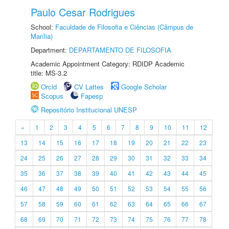
Paulo Cesar Rodrigues
School:
Faculdade de Filosofia e Ciências (Câmpus de
Marília)
Department:
DEPARTAMENTO DE FILOSOFIA
Academic Appointment Category: RDIDP Academic
title: MS-3.2
Orcid
CV Lattes
Google Scholar
Scopus
Fapesp
Repositório Institucional UNESP
«
1
2
3
4
5
6
7
8
9
10
11
12
13
14
15
16
17
18
19
20
21
22
23
24
25
26
27
28
29
30
31
32
33
34
35
36
37
38
39
40
41
42
43
44
45
46
47
48
49
50
51
52
53
54
55
56
57
58
59
60
61
62
63
64
65
66
67
68
69
70
71
72
73
74
75
76
77
78