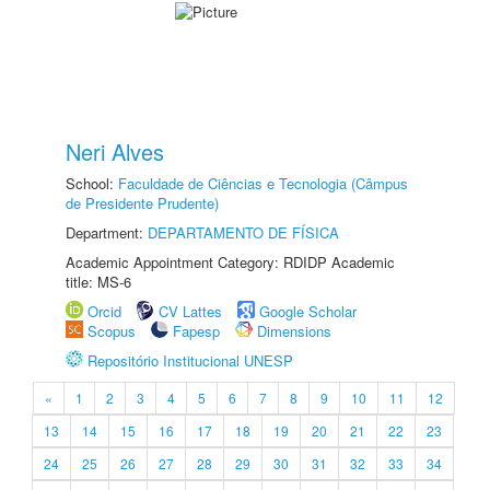
Neri Alves
School:
Faculdade de Ciências e Tecnologia (Câmpus
de Presidente Prudente)
Department:
DEPARTAMENTO DE FÍSICA
Academic Appointment Category: RDIDP Academic
title: MS-6
Orcid
CV Lattes
Google Scholar
Scopus
Fapesp
Dimensions
Repositório Institucional UNESP
«
1
2
3
4
5
6
7
8
9
10
11
12
13
14
15
16
17
18
19
20
21
22
23
24
25
26
27
28
29
30
31
32
33
34