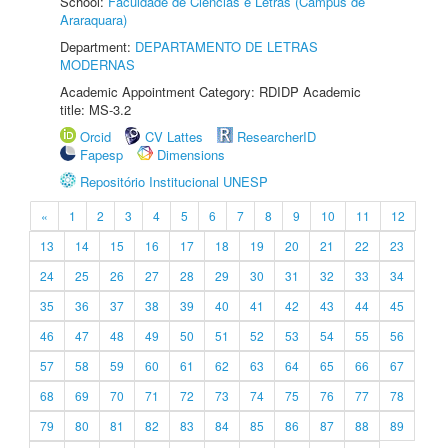
School:
Faculdade de Ciências e Letras (Câmpus de
Araraquara)
Department:
DEPARTAMENTO DE LETRAS
MODERNAS
Academic Appointment Category: RDIDP Academic
title: MS-3.2
Orcid
CV Lattes
ResearcherID
Fapesp
Dimensions
Repositório Institucional UNESP
«
1
2
3
4
5
6
7
8
9
10
11
12
13
14
15
16
17
18
19
20
21
22
23
24
25
26
27
28
29
30
31
32
33
34
35
36
37
38
39
40
41
42
43
44
45
46
47
48
49
50
51
52
53
54
55
56
57
58
59
60
61
62
63
64
65
66
67
68
69
70
71
72
73
74
75
76
77
78
79
80
81
82
83
84
85
86
87
88
89