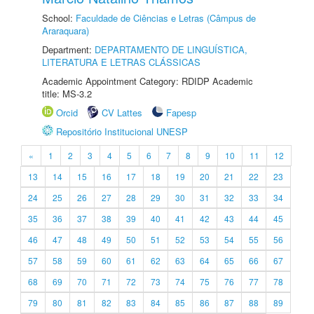
School:
Faculdade de Ciências e Letras (Câmpus de
Araraquara)
Department:
DEPARTAMENTO DE LINGUÍSTICA,
LITERATURA E LETRAS CLÁSSICAS
Academic Appointment Category: RDIDP Academic
title: MS-3.2
Orcid
CV Lattes
Fapesp
Repositório Institucional UNESP
«
1
2
3
4
5
6
7
8
9
10
11
12
13
14
15
16
17
18
19
20
21
22
23
24
25
26
27
28
29
30
31
32
33
34
35
36
37
38
39
40
41
42
43
44
45
46
47
48
49
50
51
52
53
54
55
56
57
58
59
60
61
62
63
64
65
66
67
68
69
70
71
72
73
74
75
76
77
78
79
80
81
82
83
84
85
86
87
88
89