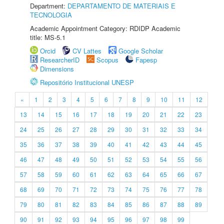
Department:
DEPARTAMENTO DE MATERIAIS E
TECNOLOGIA
Academic Appointment Category: RDIDP Academic
title: MS-5.1
Orcid
CV Lattes
Google Scholar
ResearcherID
Scopus
Fapesp
Dimensions
Repositório Institucional UNESP
«
1
2
3
4
5
6
7
8
9
10
11
12
13
14
15
16
17
18
19
20
21
22
23
24
25
26
27
28
29
30
31
32
33
34
35
36
37
38
39
40
41
42
43
44
45
46
47
48
49
50
51
52
53
54
55
56
57
58
59
60
61
62
63
64
65
66
67
68
69
70
71
72
73
74
75
76
77
78
79
80
81
82
83
84
85
86
87
88
89
90
91
92
93
94
95
96
97
98
99