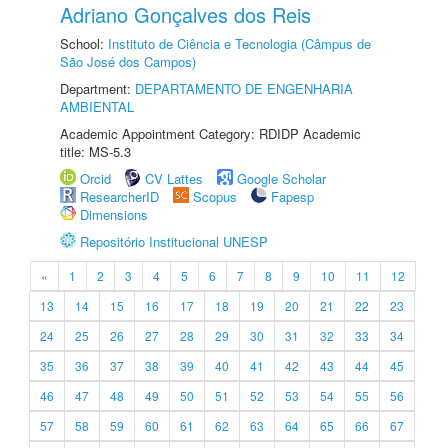
Adriano Gonçalves dos Reis
School:
Instituto de Ciência e Tecnologia (Câmpus de
São José dos Campos)
Department:
DEPARTAMENTO DE ENGENHARIA
AMBIENTAL
Academic Appointment Category: RDIDP Academic
title: MS-5.3
Orcid
CV Lattes
Google Scholar
ResearcherID
Scopus
Fapesp
Dimensions
Repositório Institucional UNESP
«
1
2
3
4
5
6
7
8
9
10
11
12
13
14
15
16
17
18
19
20
21
22
23
24
25
26
27
28
29
30
31
32
33
34
35
36
37
38
39
40
41
42
43
44
45
46
47
48
49
50
51
52
53
54
55
56
57
58
59
60
61
62
63
64
65
66
67