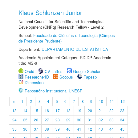
Klaus Schlunzen Junior
National Council for Scientific and Technological
Development (CNPq) Research Fellow - Level 2
School:
Faculdade de Ciências e Tecnologia (Câmpus
de Presidente Prudente)
Department:
DEPARTAMENTO DE ESTATÍSTICA
Academic Appointment Category: RDIDP Academic
title: MS-6
Orcid
CV Lattes
Google Scholar
ResearcherID
Scopus
Fapesp
Dimensions
Repositório Institucional UNESP
«
1
2
3
4
5
6
7
8
9
10
11
12
13
14
15
16
17
18
19
20
21
22
23
24
25
26
27
28
29
30
31
32
33
34
35
36
37
38
39
40
41
42
43
44
45