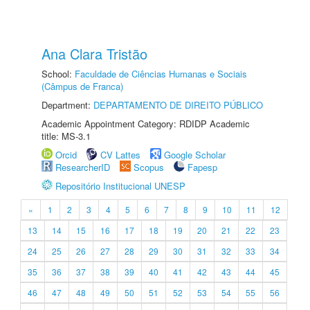
Ana Clara Tristão
School:
Faculdade de Ciências Humanas e Sociais
(Câmpus de Franca)
Department:
DEPARTAMENTO DE DIREITO PÚBLICO
Academic Appointment Category: RDIDP Academic
title: MS-3.1
Orcid
CV Lattes
Google Scholar
ResearcherID
Scopus
Fapesp
Repositório Institucional UNESP
«
1
2
3
4
5
6
7
8
9
10
11
12
13
14
15
16
17
18
19
20
21
22
23
24
25
26
27
28
29
30
31
32
33
34
35
36
37
38
39
40
41
42
43
44
45
46
47
48
49
50
51
52
53
54
55
56