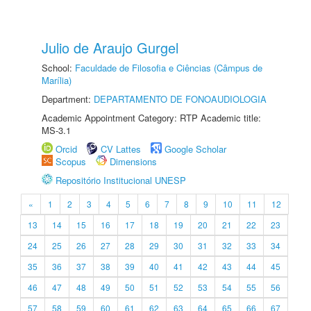
Julio de Araujo Gurgel
School:
Faculdade de Filosofia e Ciências (Câmpus de
Marília)
Department:
DEPARTAMENTO DE FONOAUDIOLOGIA
Academic Appointment Category: RTP Academic title:
MS-3.1
Orcid
CV Lattes
Google Scholar
Scopus
Dimensions
Repositório Institucional UNESP
«
1
2
3
4
5
6
7
8
9
10
11
12
13
14
15
16
17
18
19
20
21
22
23
24
25
26
27
28
29
30
31
32
33
34
35
36
37
38
39
40
41
42
43
44
45
46
47
48
49
50
51
52
53
54
55
56
57
58
59
60
61
62
63
64
65
66
67