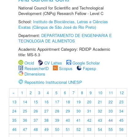
National Council for Scientific and Technological
Development (CNPq) Research Fellow - Level C
School:
Instituto de Biociências, Letras e Ciências
Exatas (Câmpus de São José do Rio Preto)
Department:
DEPARTAMENTO DE ENGENHARIA E
TECNOLOGIA DE ALIMENTOS
Academic Appointment Category: RDIDP Academic
title: MS-5.3
Orcid
CV Lattes
Google Scholar
ResearcherID
Scopus
Fapesp
Dimensions
Repositório Institucional UNESP
«
1
2
3
4
5
6
7
8
9
10
11
12
13
14
15
16
17
18
19
20
21
22
23
24
25
26
27
28
29
30
31
32
33
34
35
36
37
38
39
40
41
42
43
44
45
46
47
48
49
50
51
52
53
54
55
56