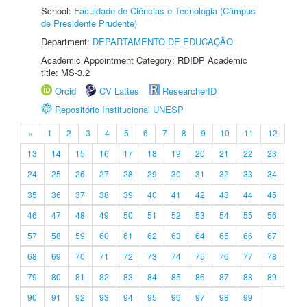
School:
Faculdade de Ciências e Tecnologia (Câmpus
de Presidente Prudente)
Department:
DEPARTAMENTO DE EDUCAÇÃO
Academic Appointment Category: RDIDP Academic
title: MS-3.2
Orcid
CV Lattes
ResearcherID
Repositório Institucional UNESP
«
1
2
3
4
5
6
7
8
9
10
11
12
13
14
15
16
17
18
19
20
21
22
23
24
25
26
27
28
29
30
31
32
33
34
35
36
37
38
39
40
41
42
43
44
45
46
47
48
49
50
51
52
53
54
55
56
57
58
59
60
61
62
63
64
65
66
67
68
69
70
71
72
73
74
75
76
77
78
79
80
81
82
83
84
85
86
87
88
89
90
91
92
93
94
95
96
97
98
99