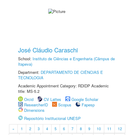
José Cláudio Caraschi
School:
Instituto de Ciências e Engenharia (Câmpus de
Itapeva)
Department:
DEPARTAMENTO DE CIÊNCIAS E
TECNOLOGIA
Academic Appointment Category: RDIDP Academic
title: MS-5.2
Orcid
CV Lattes
Google Scholar
ResearcherID
Scopus
Fapesp
Dimensions
Repositório Institucional UNESP
«
1
2
3
4
5
6
7
8
9
10
11
12