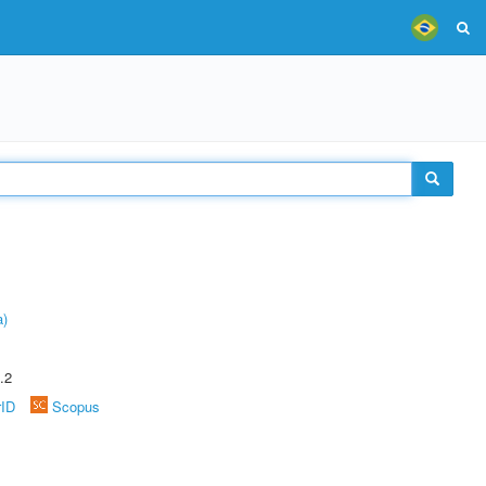
a)
.2
rID
Scopus