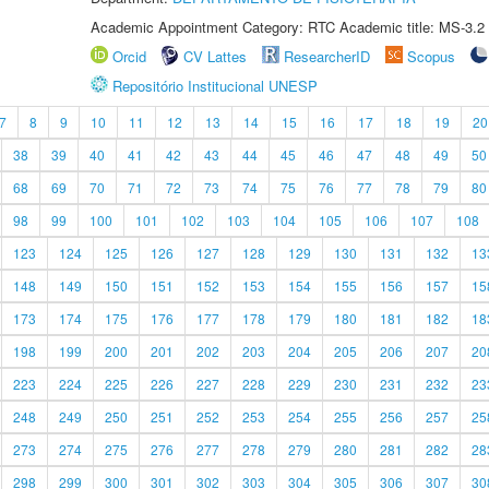
Academic Appointment Category: RTC Academic title: MS-3.2
Orcid
CV Lattes
ResearcherID
Scopus
Repositório Institucional UNESP
7
8
9
10
11
12
13
14
15
16
17
18
19
20
38
39
40
41
42
43
44
45
46
47
48
49
50
68
69
70
71
72
73
74
75
76
77
78
79
80
98
99
100
101
102
103
104
105
106
107
108
123
124
125
126
127
128
129
130
131
132
13
148
149
150
151
152
153
154
155
156
157
15
173
174
175
176
177
178
179
180
181
182
18
198
199
200
201
202
203
204
205
206
207
20
223
224
225
226
227
228
229
230
231
232
23
248
249
250
251
252
253
254
255
256
257
25
273
274
275
276
277
278
279
280
281
282
28
298
299
300
301
302
303
304
305
306
307
30