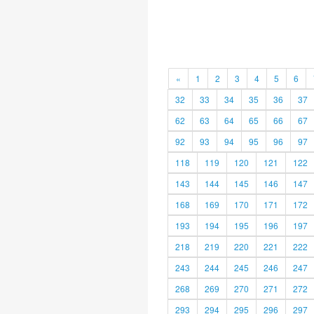
«
1
2
3
4
5
6
32
33
34
35
36
37
62
63
64
65
66
67
92
93
94
95
96
97
118
119
120
121
122
143
144
145
146
147
168
169
170
171
172
193
194
195
196
197
218
219
220
221
222
243
244
245
246
247
268
269
270
271
272
293
294
295
296
297