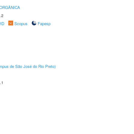
 ORGÂNICA
.2
rID
Scopus
Fapesp
Câmpus de São José do Rio Preto)
.1