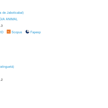
s de Jaboticabal)
GIA ANIMAL
.3
rID
Scopus
Fapesp
atinguetá)
.2