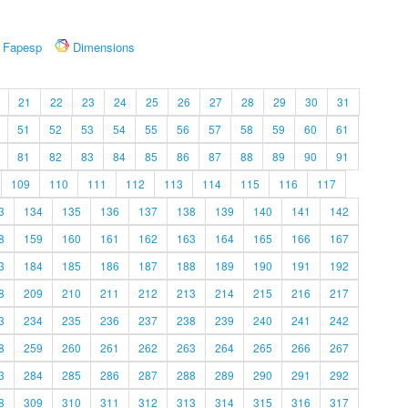
Fapesp
Dimensions
21
22
23
24
25
26
27
28
29
30
31
51
52
53
54
55
56
57
58
59
60
61
81
82
83
84
85
86
87
88
89
90
91
109
110
111
112
113
114
115
116
117
3
134
135
136
137
138
139
140
141
142
8
159
160
161
162
163
164
165
166
167
3
184
185
186
187
188
189
190
191
192
8
209
210
211
212
213
214
215
216
217
3
234
235
236
237
238
239
240
241
242
8
259
260
261
262
263
264
265
266
267
3
284
285
286
287
288
289
290
291
292
8
309
310
311
312
313
314
315
316
317