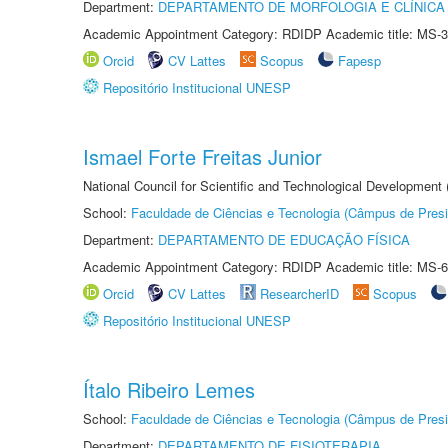
Department:
DEPARTAMENTO DE MORFOLOGIA E CLÍNICA 
Academic Appointment Category: RDIDP Academic title: MS-3
Orcid
CV Lattes
Scopus
Fapesp
Repositório Institucional UNESP
Ismael Forte Freitas Junior
National Council for Scientific and Technological Development
School:
Faculdade de Ciências e Tecnologia (Câmpus de Presi
Department:
DEPARTAMENTO DE EDUCAÇÃO FÍSICA
Academic Appointment Category: RDIDP Academic title: MS-6
Orcid
CV Lattes
ResearcherID
Scopus
Repositório Institucional UNESP
Ítalo Ribeiro Lemes
School:
Faculdade de Ciências e Tecnologia (Câmpus de Presi
Department:
DEPARTAMENTO DE FISIOTERAPIA