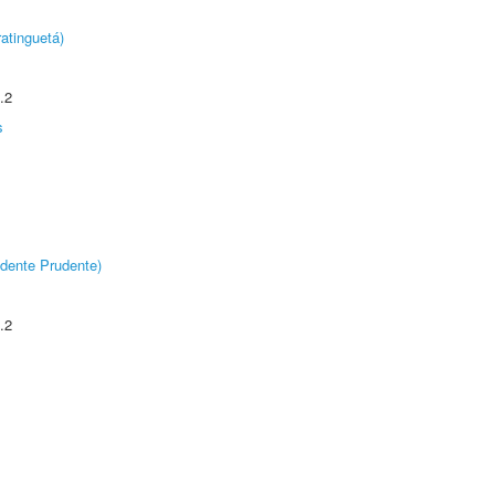
atinguetá)
.2
s
dente Prudente)
.2