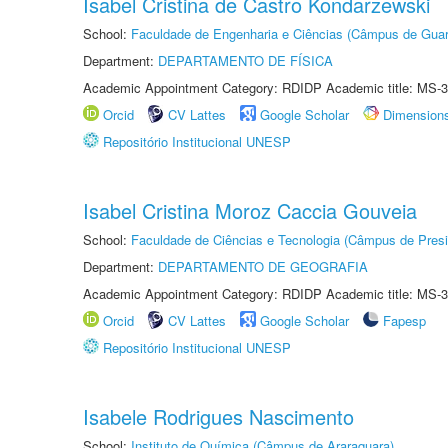
Isabel Cristina de Castro Kondarzewski
School:
Faculdade de Engenharia e Ciências (Câmpus de Guar
Department:
DEPARTAMENTO DE FÍSICA
Academic Appointment Category: RDIDP Academic title: MS-3
Orcid
CV Lattes
Google Scholar
Dimension
Repositório Institucional UNESP
Isabel Cristina Moroz Caccia Gouveia
School:
Faculdade de Ciências e Tecnologia (Câmpus de Presi
Department:
DEPARTAMENTO DE GEOGRAFIA
Academic Appointment Category: RDIDP Academic title: MS-3
Orcid
CV Lattes
Google Scholar
Fapesp
Repositório Institucional UNESP
Isabele Rodrigues Nascimento
School:
Instituto de Química (Câmpus de Araraquara)