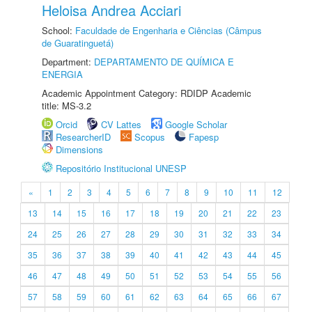
Heloisa Andrea Acciari
School:
Faculdade de Engenharia e Ciências (Câmpus
de Guaratinguetá)
Department:
DEPARTAMENTO DE QUÍMICA E
ENERGIA
Academic Appointment Category: RDIDP Academic
title: MS-3.2
Orcid
CV Lattes
Google Scholar
ResearcherID
Scopus
Fapesp
Dimensions
Repositório Institucional UNESP
«
1
2
3
4
5
6
7
8
9
10
11
12
13
14
15
16
17
18
19
20
21
22
23
24
25
26
27
28
29
30
31
32
33
34
35
36
37
38
39
40
41
42
43
44
45
46
47
48
49
50
51
52
53
54
55
56
57
58
59
60
61
62
63
64
65
66
67