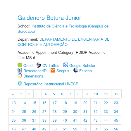
Galdenoro Botura Junior
School:
Instituto de Ciência e Tecnologia (Câmpus de
Sorocaba)
Department:
DEPARTAMENTO DE ENGENHARIA DE
CONTROLE E AUTOMAÇÃO
Academic Appointment Category: RDIDP Academic
title: MS-6
Orcid
CV Lattes
Google Scholar
ResearcherID
Scopus
Fapesp
Dimensions
Repositório Institucional UNESP
«
1
2
3
4
5
6
7
8
9
10
11
12
13
14
15
16
17
18
19
20
21
22
23
24
25
26
27
28
29
30
31
32
33
34
35
36
37
38
39
40
41
42
43
44
45
46
47
48
49
50
51
52
53
54
55
56