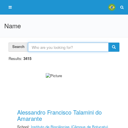
Name
Search
Results:
3415
Alessandro Francisco Talamini do
Amarante
School:
Instituto de Biociências (Câmpus de Botucatu)