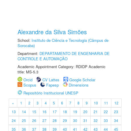
Alexandre da Silva Simões
School:
Instituto de Ciência e Tecnologia (Câmpus de
Sorocaba)
Department:
DEPARTAMENTO DE ENGENHARIA DE
CONTROLE E AUTOMAÇÃO
Academic Appointment Category: RDIDP Academic
title: MS-5.3
Orcid
CV Lattes
Google Scholar
Scopus
Fapesp
Dimensions
Repositório Institucional UNESP
«
1
2
3
4
5
6
7
8
9
10
11
12
13
14
15
16
17
18
19
20
21
22
23
24
25
26
27
28
29
30
31
32
33
34
35
36
37
38
39
40
41
42
43
44
45