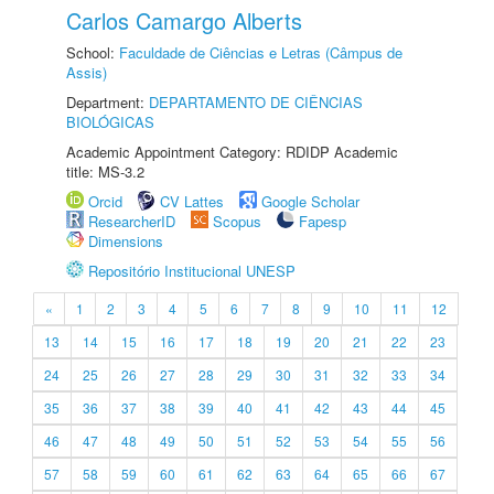
Carlos Camargo Alberts
School:
Faculdade de Ciências e Letras (Câmpus de
Assis)
Department:
DEPARTAMENTO DE CIÊNCIAS
BIOLÓGICAS
Academic Appointment Category: RDIDP Academic
title: MS-3.2
Orcid
CV Lattes
Google Scholar
ResearcherID
Scopus
Fapesp
Dimensions
Repositório Institucional UNESP
«
1
2
3
4
5
6
7
8
9
10
11
12
13
14
15
16
17
18
19
20
21
22
23
24
25
26
27
28
29
30
31
32
33
34
35
36
37
38
39
40
41
42
43
44
45
46
47
48
49
50
51
52
53
54
55
56
57
58
59
60
61
62
63
64
65
66
67