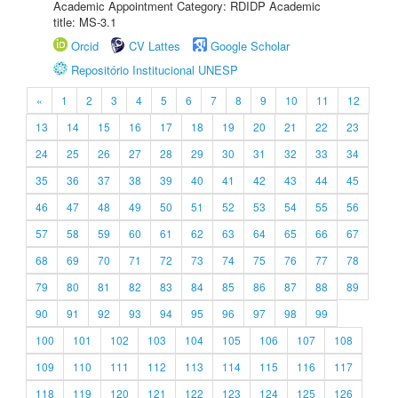
Academic Appointment Category: RDIDP Academic
title: MS-3.1
Orcid
CV Lattes
Google Scholar
Repositório Institucional UNESP
«
1
2
3
4
5
6
7
8
9
10
11
12
13
14
15
16
17
18
19
20
21
22
23
24
25
26
27
28
29
30
31
32
33
34
35
36
37
38
39
40
41
42
43
44
45
46
47
48
49
50
51
52
53
54
55
56
57
58
59
60
61
62
63
64
65
66
67
68
69
70
71
72
73
74
75
76
77
78
79
80
81
82
83
84
85
86
87
88
89
90
91
92
93
94
95
96
97
98
99
100
101
102
103
104
105
106
107
108
109
110
111
112
113
114
115
116
117
118
119
120
121
122
123
124
125
126