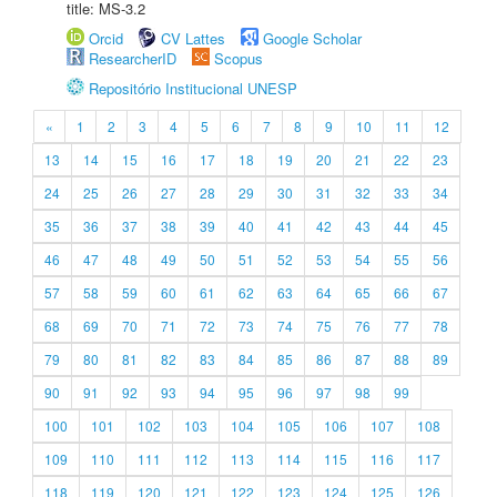
title: MS-3.2
Orcid
CV Lattes
Google Scholar
ResearcherID
Scopus
Repositório Institucional UNESP
«
1
2
3
4
5
6
7
8
9
10
11
12
13
14
15
16
17
18
19
20
21
22
23
24
25
26
27
28
29
30
31
32
33
34
35
36
37
38
39
40
41
42
43
44
45
46
47
48
49
50
51
52
53
54
55
56
57
58
59
60
61
62
63
64
65
66
67
68
69
70
71
72
73
74
75
76
77
78
79
80
81
82
83
84
85
86
87
88
89
90
91
92
93
94
95
96
97
98
99
100
101
102
103
104
105
106
107
108
109
110
111
112
113
114
115
116
117
118
119
120
121
122
123
124
125
126