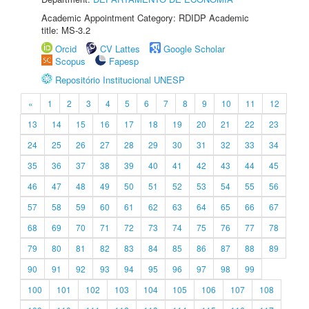
Academic Appointment Category: RDIDP Academic
title: MS-3.2
Orcid
CV Lattes
Google Scholar
Scopus
Fapesp
Repositório Institucional UNESP
«
1
2
3
4
5
6
7
8
9
10
11
12
13
14
15
16
17
18
19
20
21
22
23
24
25
26
27
28
29
30
31
32
33
34
35
36
37
38
39
40
41
42
43
44
45
46
47
48
49
50
51
52
53
54
55
56
57
58
59
60
61
62
63
64
65
66
67
68
69
70
71
72
73
74
75
76
77
78
79
80
81
82
83
84
85
86
87
88
89
90
91
92
93
94
95
96
97
98
99
100
101
102
103
104
105
106
107
108