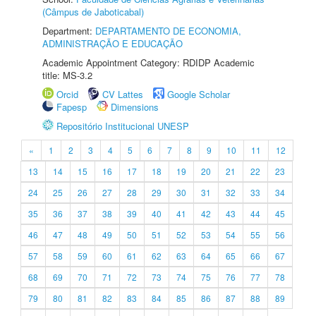
(Câmpus de Jaboticabal)
Department:
DEPARTAMENTO DE ECONOMIA,
ADMINISTRAÇÃO E EDUCAÇÃO
Academic Appointment Category: RDIDP Academic
title: MS-3.2
Orcid
CV Lattes
Google Scholar
Fapesp
Dimensions
Repositório Institucional UNESP
«
1
2
3
4
5
6
7
8
9
10
11
12
13
14
15
16
17
18
19
20
21
22
23
24
25
26
27
28
29
30
31
32
33
34
35
36
37
38
39
40
41
42
43
44
45
46
47
48
49
50
51
52
53
54
55
56
57
58
59
60
61
62
63
64
65
66
67
68
69
70
71
72
73
74
75
76
77
78
79
80
81
82
83
84
85
86
87
88
89