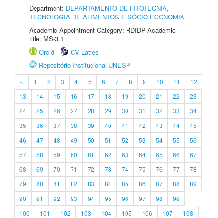
Department:
DEPARTAMENTO DE FITOTECNIA,
TECNOLOGIA DE ALIMENTOS E SÓCIO-ECONOMIA
Academic Appointment Category: RDIDP Academic
title: MS-3.1
Orcid
CV Lattes
Repositório Institucional UNESP
«
1
2
3
4
5
6
7
8
9
10
11
12
13
14
15
16
17
18
19
20
21
22
23
24
25
26
27
28
29
30
31
32
33
34
35
36
37
38
39
40
41
42
43
44
45
46
47
48
49
50
51
52
53
54
55
56
57
58
59
60
61
62
63
64
65
66
67
68
69
70
71
72
73
74
75
76
77
78
79
80
81
82
83
84
85
86
87
88
89
90
91
92
93
94
95
96
97
98
99
100
101
102
103
104
105
106
107
108