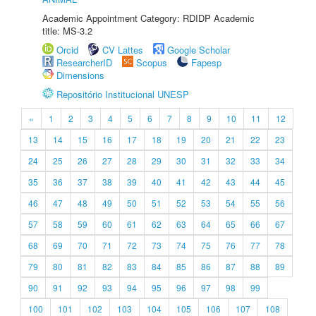
Academic Appointment Category: RDIDP Academic
title: MS-3.2
Orcid
CV Lattes
Google Scholar
ResearcherID
Scopus
Fapesp
Dimensions
Repositório Institucional UNESP
«
1
2
3
4
5
6
7
8
9
10
11
12
13
14
15
16
17
18
19
20
21
22
23
24
25
26
27
28
29
30
31
32
33
34
35
36
37
38
39
40
41
42
43
44
45
46
47
48
49
50
51
52
53
54
55
56
57
58
59
60
61
62
63
64
65
66
67
68
69
70
71
72
73
74
75
76
77
78
79
80
81
82
83
84
85
86
87
88
89
90
91
92
93
94
95
96
97
98
99
100
101
102
103
104
105
106
107
108