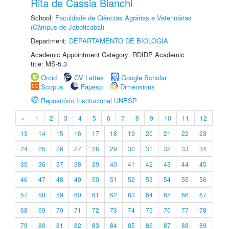
Rita de Cassia Bianchi
School:
Faculdade de Ciências Agrárias e Veterinárias
(Câmpus de Jaboticabal)
Department:
DEPARTAMENTO DE BIOLOGIA
Academic Appointment Category: RDIDP Academic
title: MS-5.3
Orcid
CV Lattes
Google Scholar
Scopus
Fapesp
Dimensions
Repositório Institucional UNESP
«
1
2
3
4
5
6
7
8
9
10
11
12
13
14
15
16
17
18
19
20
21
22
23
24
25
26
27
28
29
30
31
32
33
34
35
36
37
38
39
40
41
42
43
44
45
46
47
48
49
50
51
52
53
54
55
56
57
58
59
60
61
62
63
64
65
66
67
68
69
70
71
72
73
74
75
76
77
78
79
80
81
82
83
84
85
86
87
88
89