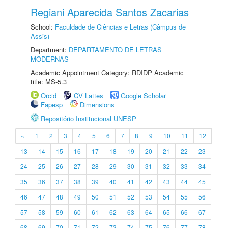
Regiani Aparecida Santos Zacarias
School:
Faculdade de Ciências e Letras (Câmpus de
Assis)
Department:
DEPARTAMENTO DE LETRAS
MODERNAS
Academic Appointment Category: RDIDP Academic
title: MS-5.3
Orcid
CV Lattes
Google Scholar
Fapesp
Dimensions
Repositório Institucional UNESP
«
1
2
3
4
5
6
7
8
9
10
11
12
13
14
15
16
17
18
19
20
21
22
23
24
25
26
27
28
29
30
31
32
33
34
35
36
37
38
39
40
41
42
43
44
45
46
47
48
49
50
51
52
53
54
55
56
57
58
59
60
61
62
63
64
65
66
67
68
69
70
71
72
73
74
75
76
77
78