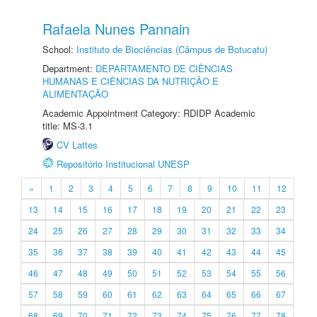
Rafaela Nunes Pannain
School:
Instituto de Biociências (Câmpus de Botucatu)
Department:
DEPARTAMENTO DE CIÊNCIAS
HUMANAS E CIÊNCIAS DA NUTRIÇÃO E
ALIMENTAÇÃO
Academic Appointment Category: RDIDP Academic
title: MS-3.1
CV Lattes
Repositório Institucional UNESP
«
1
2
3
4
5
6
7
8
9
10
11
12
13
14
15
16
17
18
19
20
21
22
23
24
25
26
27
28
29
30
31
32
33
34
35
36
37
38
39
40
41
42
43
44
45
46
47
48
49
50
51
52
53
54
55
56
57
58
59
60
61
62
63
64
65
66
67
68
69
70
71
72
73
74
75
76
77
78