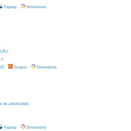
Fapesp
Dimensions
UÇÃO
.1
rID
Scopus
Dimensions
s de Jaboticabal)
Fapesp
Dimensions