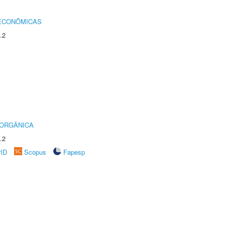
 ECONÔMICAS
.2
 ORGÂNICA
.2
rID
Scopus
Fapesp