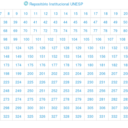
Repositório Institucional UNESP
7
8
9
10
11
12
13
14
15
16
17
18
19
20
38
39
40
41
42
43
44
45
46
47
48
49
50
68
69
70
71
72
73
74
75
76
77
78
79
80
98
99
100
101
102
103
104
105
106
107
108
123
124
125
126
127
128
129
130
131
132
13
148
149
150
151
152
153
154
155
156
157
15
173
174
175
176
177
178
179
180
181
182
18
198
199
200
201
202
203
204
205
206
207
20
223
224
225
226
227
228
229
230
231
232
23
248
249
250
251
252
253
254
255
256
257
25
273
274
275
276
277
278
279
280
281
282
28
298
299
300
301
302
303
304
305
306
307
30
323
324
325
326
327
328
329
330
331
332
33