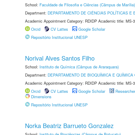
School:
Faculdade de Filosofia e Ciências (Câmpus de Marília)
Department:
DEPARTAMENTO DE CIÊNCIAS POLÍTICAS E
Academic Appointment Category: RDIDP Academic title: MS-3
Orcid
CV Lattes
Google Scholar
Repositório Institucional UNESP
Norival Alves Santos Filho
School:
Instituto de Química (Câmpus de Araraquara)
Department:
DEPARTAMENTO DE BIOQUÍMICA E QUÍMICA
Academic Appointment Category: RDIDP Academic title: MS-3
Orcid
CV Lattes
Google Scholar
Researche
Dimensions
Repositório Institucional UNESP
Norka Beatriz Barrueto Gonzalez
School:
Instituto de Biociências (Câmpus de Botucatu)