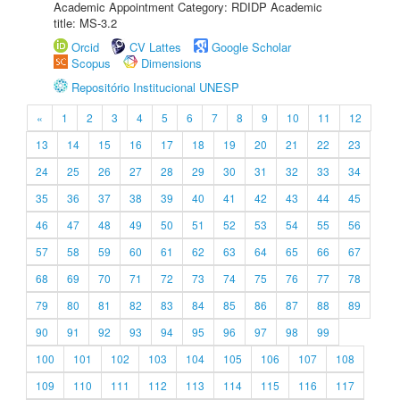
Academic Appointment Category: RDIDP Academic
title: MS-3.2
Orcid
CV Lattes
Google Scholar
Scopus
Dimensions
Repositório Institucional UNESP
«
1
2
3
4
5
6
7
8
9
10
11
12
13
14
15
16
17
18
19
20
21
22
23
24
25
26
27
28
29
30
31
32
33
34
35
36
37
38
39
40
41
42
43
44
45
46
47
48
49
50
51
52
53
54
55
56
57
58
59
60
61
62
63
64
65
66
67
68
69
70
71
72
73
74
75
76
77
78
79
80
81
82
83
84
85
86
87
88
89
90
91
92
93
94
95
96
97
98
99
100
101
102
103
104
105
106
107
108
109
110
111
112
113
114
115
116
117