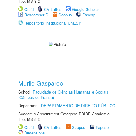
title: MS-3.2
Orcid
CV Lattes
Google Scholar
ResearcherID
Scopus
Fapesp
Repositório Institucional UNESP
Murilo Gaspardo
School:
Faculdade de Ciências Humanas e Sociais
(Câmpus de Franca)
Department:
DEPARTAMENTO DE DIREITO PÚBLICO
Academic Appointment Category: RDIDP Academic
title: MS-5.3
Orcid
CV Lattes
Scopus
Fapesp
Dimensions