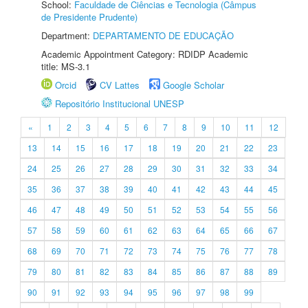
School:
Faculdade de Ciências e Tecnologia (Câmpus
de Presidente Prudente)
Department:
DEPARTAMENTO DE EDUCAÇÃO
Academic Appointment Category: RDIDP Academic
title: MS-3.1
Orcid
CV Lattes
Google Scholar
Repositório Institucional UNESP
«
1
2
3
4
5
6
7
8
9
10
11
12
13
14
15
16
17
18
19
20
21
22
23
24
25
26
27
28
29
30
31
32
33
34
35
36
37
38
39
40
41
42
43
44
45
46
47
48
49
50
51
52
53
54
55
56
57
58
59
60
61
62
63
64
65
66
67
68
69
70
71
72
73
74
75
76
77
78
79
80
81
82
83
84
85
86
87
88
89
90
91
92
93
94
95
96
97
98
99