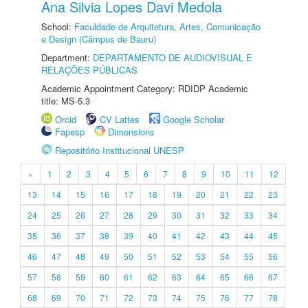
Ana Silvia Lopes Davi Medola
School:
Faculdade de Arquitetura, Artes, Comunicação
e Design (Câmpus de Bauru)
Department:
DEPARTAMENTO DE AUDIOVISUAL E
RELAÇÕES PÚBLICAS
Academic Appointment Category: RDIDP Academic
title: MS-5.3
Orcid
CV Lattes
Google Scholar
Fapesp
Dimensions
Repositório Institucional UNESP
«
1
2
3
4
5
6
7
8
9
10
11
12
13
14
15
16
17
18
19
20
21
22
23
24
25
26
27
28
29
30
31
32
33
34
35
36
37
38
39
40
41
42
43
44
45
46
47
48
49
50
51
52
53
54
55
56
57
58
59
60
61
62
63
64
65
66
67
68
69
70
71
72
73
74
75
76
77
78