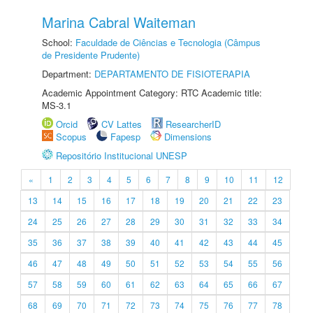
Marina Cabral Waiteman
School:
Faculdade de Ciências e Tecnologia (Câmpus
de Presidente Prudente)
Department:
DEPARTAMENTO DE FISIOTERAPIA
Academic Appointment Category: RTC Academic title:
MS-3.1
Orcid
CV Lattes
ResearcherID
Scopus
Fapesp
Dimensions
Repositório Institucional UNESP
«
1
2
3
4
5
6
7
8
9
10
11
12
13
14
15
16
17
18
19
20
21
22
23
24
25
26
27
28
29
30
31
32
33
34
35
36
37
38
39
40
41
42
43
44
45
46
47
48
49
50
51
52
53
54
55
56
57
58
59
60
61
62
63
64
65
66
67
68
69
70
71
72
73
74
75
76
77
78