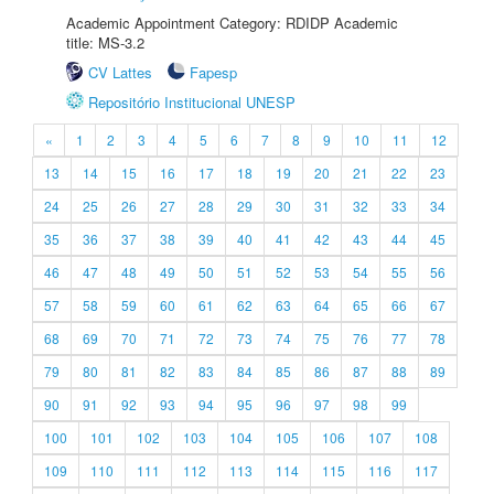
Academic Appointment Category: RDIDP Academic
title: MS-3.2
CV Lattes
Fapesp
Repositório Institucional UNESP
«
1
2
3
4
5
6
7
8
9
10
11
12
13
14
15
16
17
18
19
20
21
22
23
24
25
26
27
28
29
30
31
32
33
34
35
36
37
38
39
40
41
42
43
44
45
46
47
48
49
50
51
52
53
54
55
56
57
58
59
60
61
62
63
64
65
66
67
68
69
70
71
72
73
74
75
76
77
78
79
80
81
82
83
84
85
86
87
88
89
90
91
92
93
94
95
96
97
98
99
100
101
102
103
104
105
106
107
108
109
110
111
112
113
114
115
116
117