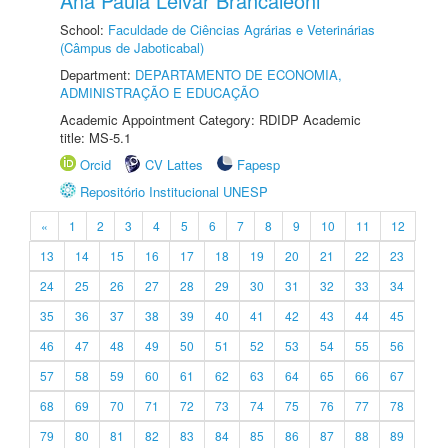
Ana Paula Leivar Brancaleoni
School:
Faculdade de Ciências Agrárias e Veterinárias
(Câmpus de Jaboticabal)
Department:
DEPARTAMENTO DE ECONOMIA,
ADMINISTRAÇÃO E EDUCAÇÃO
Academic Appointment Category: RDIDP Academic
title: MS-5.1
Orcid
CV Lattes
Fapesp
Repositório Institucional UNESP
«
1
2
3
4
5
6
7
8
9
10
11
12
13
14
15
16
17
18
19
20
21
22
23
24
25
26
27
28
29
30
31
32
33
34
35
36
37
38
39
40
41
42
43
44
45
46
47
48
49
50
51
52
53
54
55
56
57
58
59
60
61
62
63
64
65
66
67
68
69
70
71
72
73
74
75
76
77
78
79
80
81
82
83
84
85
86
87
88
89