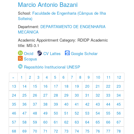
Marcio Antonio Bazani
School:
Faculdade de Engenharia (Câmpus de Ilha
Solteira)
Department:
DEPARTAMENTO DE ENGENHARIA
MECÂNICA
Academic Appointment Category: RDIDP Academic
title: MS-3.1
Orcid
CV Lattes
Google Scholar
Scopus
Repositório Institucional UNESP
«
1
2
3
4
5
6
7
8
9
10
11
12
13
14
15
16
17
18
19
20
21
22
23
24
25
26
27
28
29
30
31
32
33
34
35
36
37
38
39
40
41
42
43
44
45
46
47
48
49
50
51
52
53
54
55
56
57
58
59
60
61
62
63
64
65
66
67
68
69
70
71
72
73
74
75
76
77
78