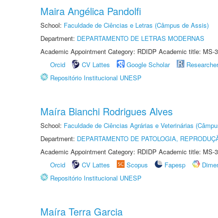
Maira Angélica Pandolfi
School:
Faculdade de Ciências e Letras (Câmpus de Assis)
Department:
DEPARTAMENTO DE LETRAS MODERNAS
Academic Appointment Category: RDIDP Academic title: MS-3
Orcid
CV Lattes
Google Scholar
Researche
Repositório Institucional UNESP
Maíra Bianchi Rodrigues Alves
School:
Faculdade de Ciências Agrárias e Veterinárias (Câmpu
Department:
DEPARTAMENTO DE PATOLOGIA, REPRODUÇÃ
Academic Appointment Category: RDIDP Academic title: MS-3
Orcid
CV Lattes
Scopus
Fapesp
Dime
Repositório Institucional UNESP
Maíra Terra Garcia