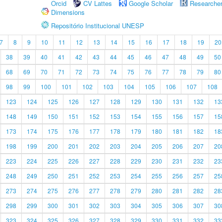
Orcid
CV Lattes
Google Scholar
Researche
Dimensions
Repositório Institucional UNESP
7
8
9
10
11
12
13
14
15
16
17
18
19
20
38
39
40
41
42
43
44
45
46
47
48
49
50
68
69
70
71
72
73
74
75
76
77
78
79
80
98
99
100
101
102
103
104
105
106
107
108
123
124
125
126
127
128
129
130
131
132
13
148
149
150
151
152
153
154
155
156
157
15
173
174
175
176
177
178
179
180
181
182
18
198
199
200
201
202
203
204
205
206
207
20
223
224
225
226
227
228
229
230
231
232
23
248
249
250
251
252
253
254
255
256
257
25
273
274
275
276
277
278
279
280
281
282
28
298
299
300
301
302
303
304
305
306
307
30
323
324
325
326
327
328
329
330
331
332
33