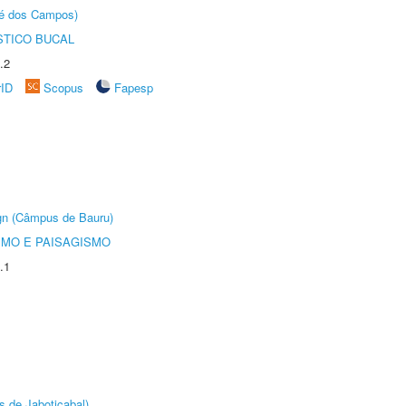
sé dos Campos)
STICO BUCAL
.2
rID
Scopus
Fapesp
ign (Câmpus de Bauru)
SMO E PAISAGISMO
.1
s de Jaboticabal)