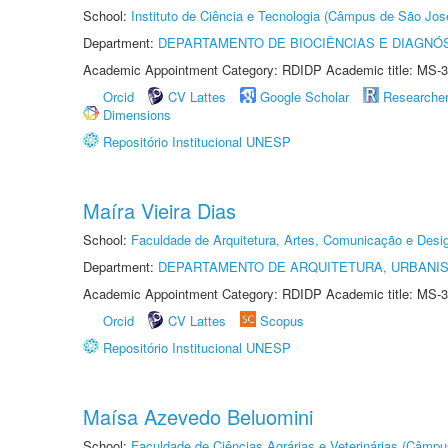
School:
Instituto de Ciência e Tecnologia (Câmpus de São Jo
Department:
DEPARTAMENTO DE BIOCIÊNCIAS E DIAGNÓ
Academic Appointment Category: RDIDP Academic title: MS-3
Orcid
CV Lattes
Google Scholar
Researche
Dimensions
Repositório Institucional UNESP
Maíra Vieira Dias
School:
Faculdade de Arquitetura, Artes, Comunicação e Des
Department:
DEPARTAMENTO DE ARQUITETURA, URBANI
Academic Appointment Category: RDIDP Academic title: MS-3
Orcid
CV Lattes
Scopus
Repositório Institucional UNESP
Maísa Azevedo Beluomini
School:
Faculdade de Ciências Agrárias e Veterinárias (Câmpu