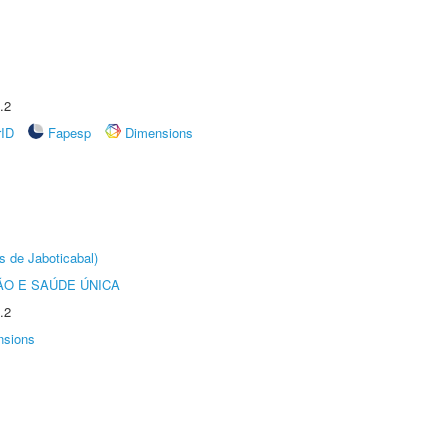
.2
rID
Fapesp
Dimensions
s de Jaboticabal)
O E SAÚDE ÚNICA
.2
nsions