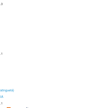
.3
.1
atinguetá)
IA
.1