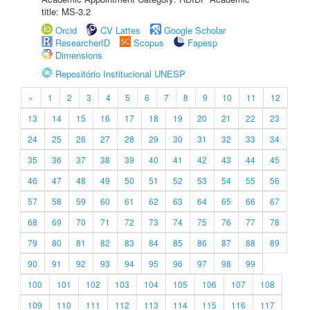
title: MS-3.2
Orcid
CV Lattes
Google Scholar
ResearcherID
Scopus
Fapesp
Dimensions
Repositório Institucional UNESP
«
1
2
3
4
5
6
7
8
9
10
11
12
13
14
15
16
17
18
19
20
21
22
23
24
25
26
27
28
29
30
31
32
33
34
35
36
37
38
39
40
41
42
43
44
45
46
47
48
49
50
51
52
53
54
55
56
57
58
59
60
61
62
63
64
65
66
67
68
69
70
71
72
73
74
75
76
77
78
79
80
81
82
83
84
85
86
87
88
89
90
91
92
93
94
95
96
97
98
99
100
101
102
103
104
105
106
107
108
109
110
111
112
113
114
115
116
117