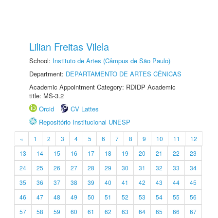
Lilian Freitas Vilela
School:
Instituto de Artes (Câmpus de São Paulo)
Department:
DEPARTAMENTO DE ARTES CÊNICAS
Academic Appointment Category: RDIDP Academic
title: MS-3.2
Orcid
CV Lattes
Repositório Institucional UNESP
«
1
2
3
4
5
6
7
8
9
10
11
12
13
14
15
16
17
18
19
20
21
22
23
24
25
26
27
28
29
30
31
32
33
34
35
36
37
38
39
40
41
42
43
44
45
46
47
48
49
50
51
52
53
54
55
56
57
58
59
60
61
62
63
64
65
66
67