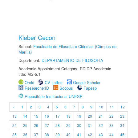
Kleber Cecon
School:
Faculdade de Filosofia e Ciências (Câmpus de
Marília)
Department:
DEPARTAMENTO DE FILOSOFIA
Academic Appointment Category: RDIDP Academic
title: MS-5.1
Orcid
CV Lattes
Google Scholar
ResearcherID
Scopus
Fapesp
Repositório Institucional UNESP
«
1
2
3
4
5
6
7
8
9
10
11
12
13
14
15
16
17
18
19
20
21
22
23
24
25
26
27
28
29
30
31
32
33
34
35
36
37
38
39
40
41
42
43
44
45