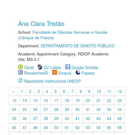
Ana Clara Tristão
School:
Faculdade de Ciências Humanas e Sociais
(Câmpus de Franca)
Department:
DEPARTAMENTO DE DIREITO PÚBLICO
Academic Appointment Category: RDIDP Academic
title: MS-3.1
Orcid
CV Lattes
Google Scholar
ResearcherID
Scopus
Fapesp
Repositório Institucional UNESP
«
1
2
3
4
5
6
7
8
9
10
11
12
13
14
15
16
17
18
19
20
21
22
23
24
25
26
27
28
29
30
31
32
33
34
35
36
37
38
39
40
41
42
43
44
45
46
47
48
49
50
51
52
53
54
55
56