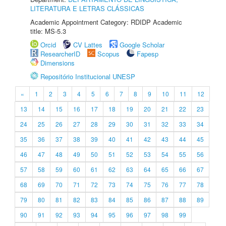
LITERATURA E LETRAS CLÁSSICAS
Academic Appointment Category: RDIDP Academic
title: MS-5.3
Orcid
CV Lattes
Google Scholar
ResearcherID
Scopus
Fapesp
Dimensions
Repositório Institucional UNESP
«
1
2
3
4
5
6
7
8
9
10
11
12
13
14
15
16
17
18
19
20
21
22
23
24
25
26
27
28
29
30
31
32
33
34
35
36
37
38
39
40
41
42
43
44
45
46
47
48
49
50
51
52
53
54
55
56
57
58
59
60
61
62
63
64
65
66
67
68
69
70
71
72
73
74
75
76
77
78
79
80
81
82
83
84
85
86
87
88
89
90
91
92
93
94
95
96
97
98
99