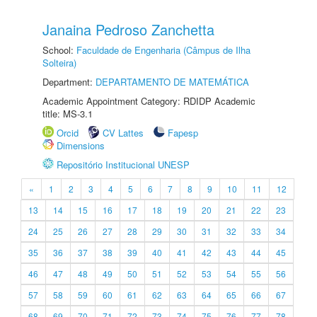
Janaina Pedroso Zanchetta
School:
Faculdade de Engenharia (Câmpus de Ilha
Solteira)
Department:
DEPARTAMENTO DE MATEMÁTICA
Academic Appointment Category: RDIDP Academic
title: MS-3.1
Orcid
CV Lattes
Fapesp
Dimensions
Repositório Institucional UNESP
«
1
2
3
4
5
6
7
8
9
10
11
12
13
14
15
16
17
18
19
20
21
22
23
24
25
26
27
28
29
30
31
32
33
34
35
36
37
38
39
40
41
42
43
44
45
46
47
48
49
50
51
52
53
54
55
56
57
58
59
60
61
62
63
64
65
66
67
68
69
70
71
72
73
74
75
76
77
78