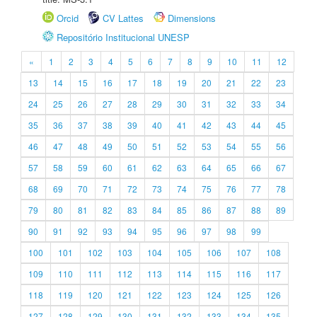
Orcid
CV Lattes
Dimensions
Repositório Institucional UNESP
«
1
2
3
4
5
6
7
8
9
10
11
12
13
14
15
16
17
18
19
20
21
22
23
24
25
26
27
28
29
30
31
32
33
34
35
36
37
38
39
40
41
42
43
44
45
46
47
48
49
50
51
52
53
54
55
56
57
58
59
60
61
62
63
64
65
66
67
68
69
70
71
72
73
74
75
76
77
78
79
80
81
82
83
84
85
86
87
88
89
90
91
92
93
94
95
96
97
98
99
100
101
102
103
104
105
106
107
108
109
110
111
112
113
114
115
116
117
118
119
120
121
122
123
124
125
126
127
128
129
130
131
132
133
134
135